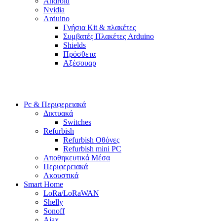
Android
Nvidia
Arduino
Γνήσια Kit & πλακέτες
Συμβατές Πλακέτες Arduino
Shields
Πρόσθετα
Αξέσουαρ
Pc & Περιφερειακά
Δικτυακά
Switches
Refurbish
Refurbish Οθόνες
Refurbish mini PC
Αποθηκευτικά Μέσα
Περιφερειακά
Ακουστικά
Smart Home
LoRa/LoRaWAN
Shelly
Sonoff
Ajax