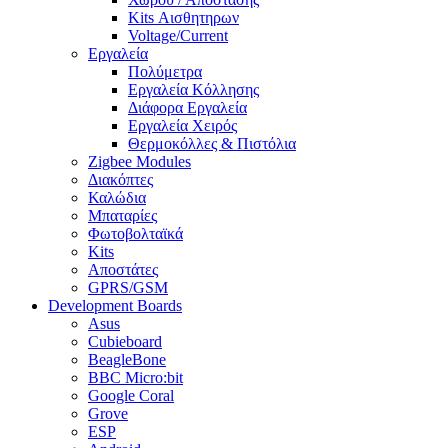
Kits Αισθητηρων
Voltage/Current
Εργαλεία
Πολύμετρα
Εργαλεία Κόλλησης
Διάφορα Εργαλεία
Εργαλεία Χειρός
Θερμοκόλλες & Πιστόλια
Zigbee Modules
Διακόπτες
Καλώδια
Μπαταρίες
Φωτοβολταϊκά
Kits
Αποστάτες
GPRS/GSM
Development Boards
Asus
Cubieboard
BeagleBone
BBC Micro:bit
Google Coral
Grove
ESP