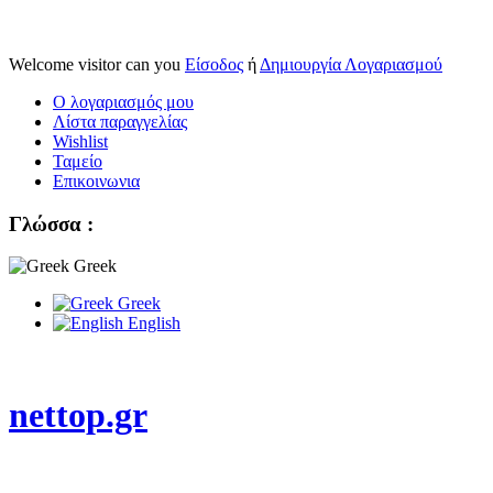
Welcome visitor can you
Είσοδος
ή
Δημιουργία Λογαριασμού
Ο λογαριασμός μου
Λίστα παραγγελίας
Wishlist
Ταμείο
Επικοινωνια
Γλώσσα :
Greek
Greek
English
nettop.gr