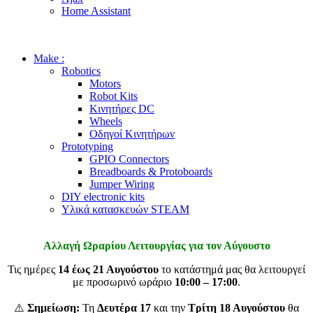
Home Assistant
Make :
Robotics
Motors
Robot Kits
Κινητήρες DC
Wheels
Οδηγοί Κινητήρων
Prototyping
GPIO Connectors
Breadboards & Protoboards
Jumper Wiring
DIY electronic kits
Υλικά κατασκευών STEAM
Αλλαγή Ωραρίου Λειτουργίας για τον Αύγουστο
Τις ημέρες
14 έως 21 Αυγούστου
το κατάστημά μας θα λειτουργεί
με προσωρινό ωράριο
10:00 – 17:00
.
⚠️
Σημείωση:
Τη
Δευτέρα 17
και την
Τρίτη 18 Αυγούστου
θα