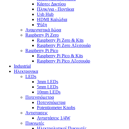
Κάρτες Δικτύου
Πληκ/για - Ποντίκια
Usb Hub
HDMI Καλώδια
Ψύξη
Αναμνηστικά δώρα
Raspberry Pi Zero
Raspberry Pi Zero & Kits
Raspberry Pi Zero Αξεσουάρ
Raspberry Pi Pico
Raspberry Pi Pico & Kits
Raspberry Pi Pico Αξεσουάρ
Industrial
Ηλεκτρονικα
LEDs
3mm LEDs
5mm LEDs
10mm LEDs
Ποτενσιόμετρα
Ποτενσιόμετρα
Potentiometer Knobs
Αντιστασεις
Αντιστάσεις 1/4W
Πυκνωτές
Ηλεκτρολυτικοί Πυκνωτές