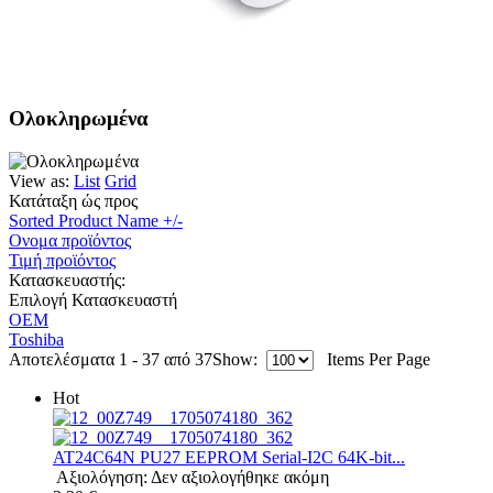
Ολοκληρωμένα
View as:
List
Grid
Κατάταξη ώς προς
Sorted Product Name +/-
Ονομα προϊόντος
Τιμή προϊόντος
Κατασκευαστής:
Επιλογή Κατασκευαστή
OEM
Toshiba
Αποτελέσματα 1 - 37 από 37
Show:
Items Per Page
Hot
AT24C64N PU27 EEPROM Serial-I2C 64K-bit...
Αξιολόγηση: Δεν αξιολογήθηκε ακόμη