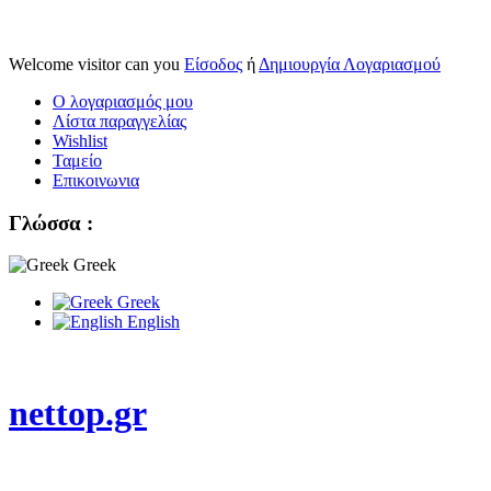
Welcome visitor can you
Είσοδος
ή
Δημιουργία Λογαριασμού
Ο λογαριασμός μου
Λίστα παραγγελίας
Wishlist
Ταμείο
Επικοινωνια
Γλώσσα :
Greek
Greek
English
nettop.gr