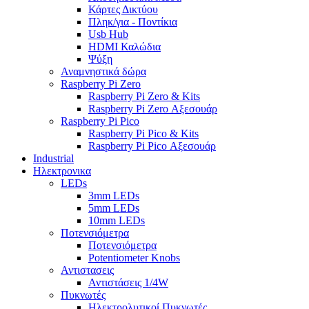
Κάρτες Δικτύου
Πληκ/για - Ποντίκια
Usb Hub
HDMI Καλώδια
Ψύξη
Αναμνηστικά δώρα
Raspberry Pi Zero
Raspberry Pi Zero & Kits
Raspberry Pi Zero Αξεσουάρ
Raspberry Pi Pico
Raspberry Pi Pico & Kits
Raspberry Pi Pico Αξεσουάρ
Industrial
Ηλεκτρονικα
LEDs
3mm LEDs
5mm LEDs
10mm LEDs
Ποτενσιόμετρα
Ποτενσιόμετρα
Potentiometer Knobs
Αντιστασεις
Αντιστάσεις 1/4W
Πυκνωτές
Ηλεκτρολυτικοί Πυκνωτές