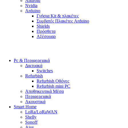
Android
Nvidia
Arduino
Γνήσια Kit & πλακέτες
Συμβατές Πλακέτες Arduino
Shields
Πρόσθετα
Αξέσουαρ
Pc & Περιφερειακά
Δικτυακά
Switches
Refurbish
Refurbish Οθόνες
Refurbish mini PC
Αποθηκευτικά Μέσα
Περιφερειακά
Ακουστικά
Smart Home
LoRa/LoRaWAN
Shelly
Sonoff
Ajax