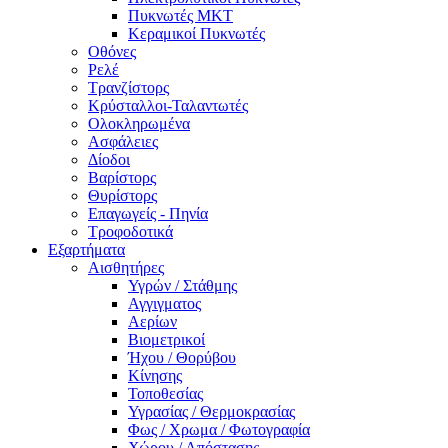
Πυκνωτές MKT
Κεραμικοί Πυκνωτές
Οθόνες
Ρελέ
Τρανζίστορς
Κρύσταλλοι-Ταλαντωτές
Ολοκληρωμένα
Ασφάλειες
Δίοδοι
Βαρίστορς
Θυρίστορς
Επαγωγείς - Πηνία
Τροφοδοτικά
Εξαρτήματα
Αισθητήρες
Υγρών / Στάθμης
Αγγιγματος
Αερίων
Βιομετρικοί
Ήχου / Θορύβου
Κίνησης
Τοποθεσίας
Υγρασίας / Θερμοκρασίας
Φως / Χρωμα / Φωτογραφία
Χώρου / Απόστασης