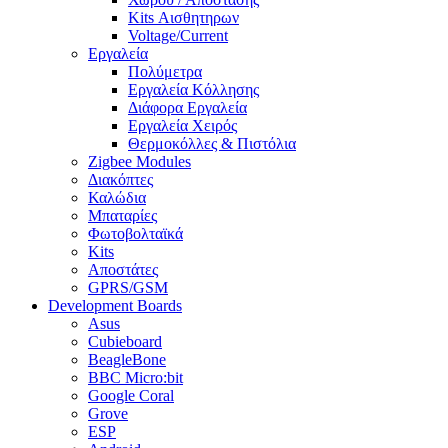
Kits Αισθητηρων
Voltage/Current
Εργαλεία
Πολύμετρα
Εργαλεία Κόλλησης
Διάφορα Εργαλεία
Εργαλεία Χειρός
Θερμοκόλλες & Πιστόλια
Zigbee Modules
Διακόπτες
Καλώδια
Μπαταρίες
Φωτοβολταϊκά
Kits
Αποστάτες
GPRS/GSM
Development Boards
Asus
Cubieboard
BeagleBone
BBC Micro:bit
Google Coral
Grove
ESP