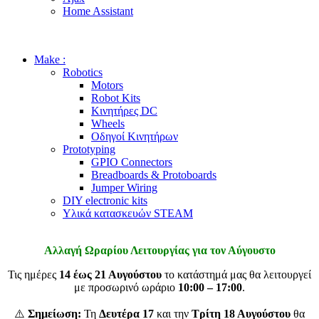
Home Assistant
Make :
Robotics
Motors
Robot Kits
Κινητήρες DC
Wheels
Οδηγοί Κινητήρων
Prototyping
GPIO Connectors
Breadboards & Protoboards
Jumper Wiring
DIY electronic kits
Υλικά κατασκευών STEAM
Αλλαγή Ωραρίου Λειτουργίας για τον Αύγουστο
Τις ημέρες
14 έως 21 Αυγούστου
το κατάστημά μας θα λειτουργεί
με προσωρινό ωράριο
10:00 – 17:00
.
⚠️
Σημείωση:
Τη
Δευτέρα 17
και την
Τρίτη 18 Αυγούστου
θα