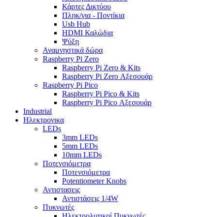
Κάρτες Δικτύου
Πληκ/για - Ποντίκια
Usb Hub
HDMI Καλώδια
Ψύξη
Αναμνηστικά δώρα
Raspberry Pi Zero
Raspberry Pi Zero & Kits
Raspberry Pi Zero Αξεσουάρ
Raspberry Pi Pico
Raspberry Pi Pico & Kits
Raspberry Pi Pico Αξεσουάρ
Industrial
Ηλεκτρονικα
LEDs
3mm LEDs
5mm LEDs
10mm LEDs
Ποτενσιόμετρα
Ποτενσιόμετρα
Potentiometer Knobs
Αντιστασεις
Αντιστάσεις 1/4W
Πυκνωτές
Ηλεκτρολυτικοί Πυκνωτές