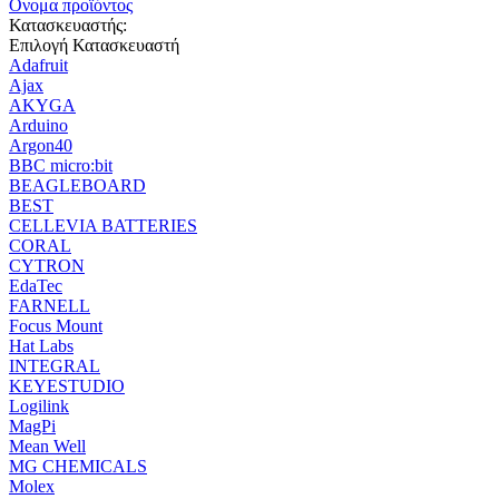
Ονομα προϊόντος
Κατασκευαστής:
Επιλογή Κατασκευαστή
Adafruit
Ajax
AKYGA
Arduino
Argon40
BBC micro:bit
BEAGLEBOARD
BEST
CELLEVIA BATTERIES
CORAL
CYTRON
EdaTec
FARNELL
Focus Mount
Hat Labs
INTEGRAL
KEYESTUDIO
Logilink
MagPi
Mean Well
MG CHEMICALS
Molex