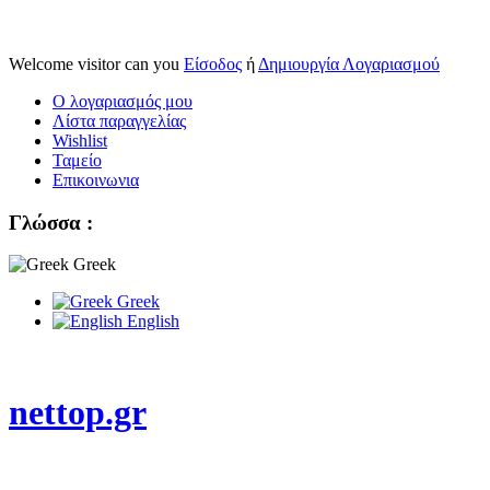
Welcome visitor can you
Είσοδος
ή
Δημιουργία Λογαριασμού
Ο λογαριασμός μου
Λίστα παραγγελίας
Wishlist
Ταμείο
Επικοινωνια
Γλώσσα :
Greek
Greek
English
nettop.gr