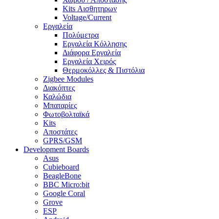
Kits Αισθητηρων
Voltage/Current
Εργαλεία
Πολύμετρα
Εργαλεία Κόλλησης
Διάφορα Εργαλεία
Εργαλεία Χειρός
Θερμοκόλλες & Πιστόλια
Zigbee Modules
Διακόπτες
Καλώδια
Μπαταρίες
Φωτοβολταϊκά
Kits
Αποστάτες
GPRS/GSM
Development Boards
Asus
Cubieboard
BeagleBone
BBC Micro:bit
Google Coral
Grove
ESP