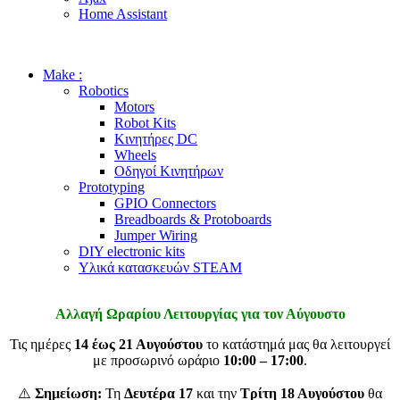
Home Assistant
Make :
Robotics
Motors
Robot Kits
Κινητήρες DC
Wheels
Οδηγοί Κινητήρων
Prototyping
GPIO Connectors
Breadboards & Protoboards
Jumper Wiring
DIY electronic kits
Υλικά κατασκευών STEAM
Αλλαγή Ωραρίου Λειτουργίας για τον Αύγουστο
Τις ημέρες
14 έως 21 Αυγούστου
το κατάστημά μας θα λειτουργεί
με προσωρινό ωράριο
10:00 – 17:00
.
⚠️
Σημείωση:
Τη
Δευτέρα 17
και την
Τρίτη 18 Αυγούστου
θα