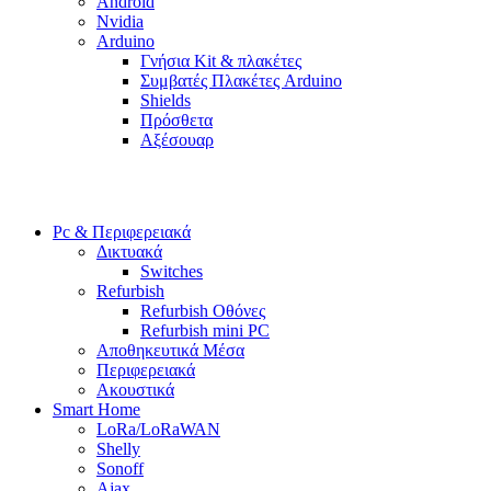
Android
Nvidia
Arduino
Γνήσια Kit & πλακέτες
Συμβατές Πλακέτες Arduino
Shields
Πρόσθετα
Αξέσουαρ
Pc & Περιφερειακά
Δικτυακά
Switches
Refurbish
Refurbish Οθόνες
Refurbish mini PC
Αποθηκευτικά Μέσα
Περιφερειακά
Ακουστικά
Smart Home
LoRa/LoRaWAN
Shelly
Sonoff
Ajax