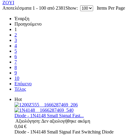
ZOYI
Αποτελέσματα 1 - 100 από 2381
Show:
Items Per Page
Έναρξη
Προηγούμενο
1
2
3
4
5
6
7
8
9
10
Επόμενο
Τέλος
Hot
Diode - 1N4148 Small Signal Fast...
Αξιολόγηση: Δεν αξιολογήθηκε ακόμη
0,04 €
Diode - 1N4148 Small Signal Fast Switching Diode