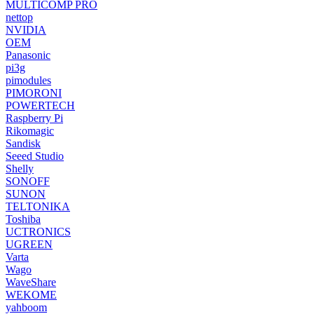
MULTICOMP PRO
nettop
NVIDIA
OEM
Panasonic
pi3g
pimodules
PIMORONI
POWERTECH
Raspberry Pi
Rikomagic
Sandisk
Seeed Studio
Shelly
SONOFF
SUNON
TELTONIKA
Toshiba
UCTRONICS
UGREEN
Varta
Wago
WaveShare
WEKOME
yahboom