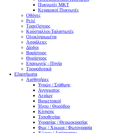
Πυκνωτές MKT
Κεραμικοί Πυκνωτές
Οθόνες
Ρελέ
Τρανζίστορς
Κρύσταλλοι-Ταλαντωτές
Ολοκληρωμένα
Ασφάλειες
Δίοδοι
Βαρίστορς
Θυρίστορς
Επαγωγείς - Πηνία
Τροφοδοτικά
Εξαρτήματα
Αισθητήρες
Υγρών / Στάθμης
Αγγιγματος
Αερίων
Βιομετρικοί
Ήχου / Θορύβου
Κίνησης
Τοποθεσίας
Υγρασίας / Θερμοκρασίας
Φως / Χρωμα / Φωτογραφία
Χώρου / Απόστασης