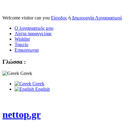
Welcome visitor can you
Είσοδος
ή
Δημιουργία Λογαριασμού
Ο λογαριασμός μου
Λίστα παραγγελίας
Wishlist
Ταμείο
Επικοινωνια
Γλώσσα :
Greek
Greek
English
nettop.gr