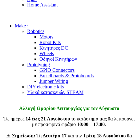
Home Assistant
Make :
Robotics
Motors
Robot Kits
Κινητήρες DC
Wheels
Οδηγοί Κινητήρων
Prototyping
GPIO Connectors
Breadboards & Protoboards
Jumper Wiring
DIY electronic kits
Υλικά κατασκευών STEAM
Αλλαγή Ωραρίου Λειτουργίας για τον Αύγουστο
Τις ημέρες
14 έως 21 Αυγούστου
το κατάστημά μας θα λειτουργεί
με προσωρινό ωράριο
10:00 – 17:00
.
⚠️
Σημείωση:
Τη
Δευτέρα 17
και την
Τρίτη 18 Αυγούστου
θα