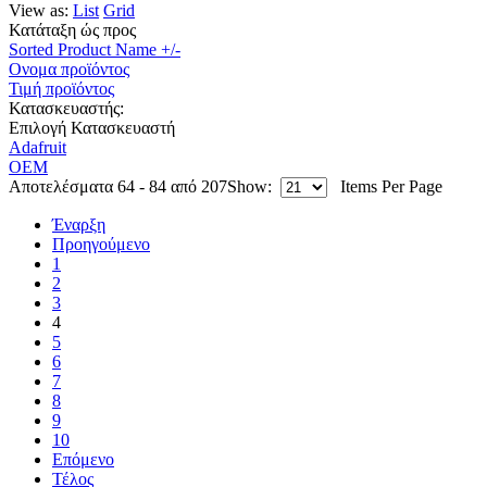
View as:
List
Grid
Κατάταξη ώς προς
Sorted Product Name +/-
Ονομα προϊόντος
Τιμή προϊόντος
Κατασκευαστής:
Επιλογή Κατασκευαστή
Adafruit
OEM
Αποτελέσματα 64 - 84 από 207
Show:
Items Per Page
Έναρξη
Προηγούμενο
1
2
3
4
5
6
7
8
9
10
Επόμενο
Τέλος