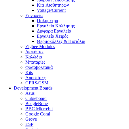
Kits Αισθητηρων
Voltage/Current
Εργαλεία
Πολύμετρα
Εργαλεία Κόλλησης
Διάφορα Εργαλεία
Εργαλεία Χειρός
Θερμοκόλλες & Πιστόλια
Zigbee Modules
Διακόπτες
Καλώδια
Μπαταρίες
Φωτοβολταϊκά
Kits
Αποστάτες
GPRS/GSM
Development Boards
Asus
Cubieboard
BeagleBone
BBC Micro:bit
Google Coral
Grove
ESP