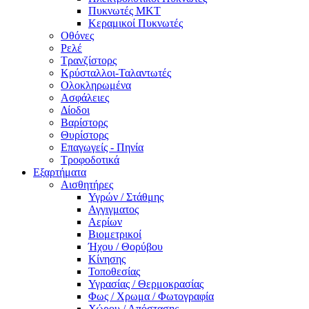
Πυκνωτές MKT
Κεραμικοί Πυκνωτές
Οθόνες
Ρελέ
Τρανζίστορς
Κρύσταλλοι-Ταλαντωτές
Ολοκληρωμένα
Ασφάλειες
Δίοδοι
Βαρίστορς
Θυρίστορς
Επαγωγείς - Πηνία
Τροφοδοτικά
Εξαρτήματα
Αισθητήρες
Υγρών / Στάθμης
Αγγιγματος
Αερίων
Βιομετρικοί
Ήχου / Θορύβου
Κίνησης
Τοποθεσίας
Υγρασίας / Θερμοκρασίας
Φως / Χρωμα / Φωτογραφία
Χώρου / Απόστασης