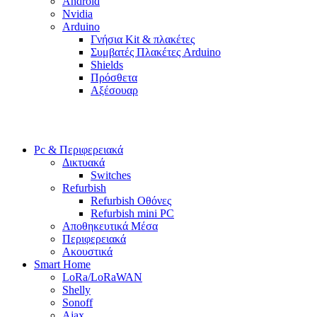
Android
Nvidia
Arduino
Γνήσια Kit & πλακέτες
Συμβατές Πλακέτες Arduino
Shields
Πρόσθετα
Αξέσουαρ
Pc & Περιφερειακά
Δικτυακά
Switches
Refurbish
Refurbish Οθόνες
Refurbish mini PC
Αποθηκευτικά Μέσα
Περιφερειακά
Ακουστικά
Smart Home
LoRa/LoRaWAN
Shelly
Sonoff
Ajax