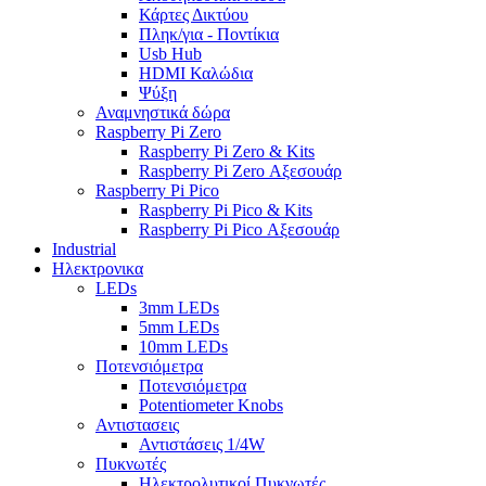
Κάρτες Δικτύου
Πληκ/για - Ποντίκια
Usb Hub
HDMI Καλώδια
Ψύξη
Αναμνηστικά δώρα
Raspberry Pi Zero
Raspberry Pi Zero & Kits
Raspberry Pi Zero Αξεσουάρ
Raspberry Pi Pico
Raspberry Pi Pico & Kits
Raspberry Pi Pico Αξεσουάρ
Industrial
Ηλεκτρονικα
LEDs
3mm LEDs
5mm LEDs
10mm LEDs
Ποτενσιόμετρα
Ποτενσιόμετρα
Potentiometer Knobs
Αντιστασεις
Αντιστάσεις 1/4W
Πυκνωτές
Ηλεκτρολυτικοί Πυκνωτές