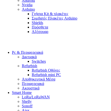
Android
Nvidia
Arduino
Γνήσια Kit & πλακέτες
Συμβατές Πλακέτες Arduino
Shields
Πρόσθετα
Αξέσουαρ
Pc & Περιφερειακά
Δικτυακά
Switches
Refurbish
Refurbish Οθόνες
Refurbish mini PC
Αποθηκευτικά Μέσα
Περιφερειακά
Ακουστικά
Smart Home
LoRa/LoRaWAN
Shelly
Sonoff
Ajax