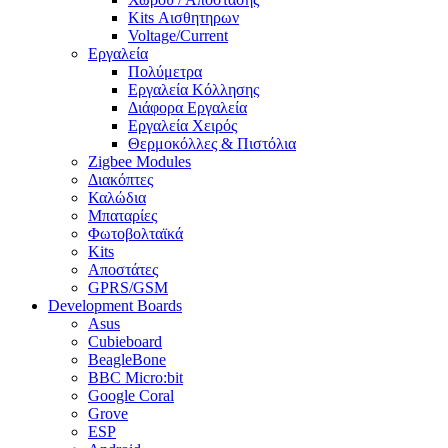
Kits Αισθητηρων
Voltage/Current
Εργαλεία
Πολύμετρα
Εργαλεία Κόλλησης
Διάφορα Εργαλεία
Εργαλεία Χειρός
Θερμοκόλλες & Πιστόλια
Zigbee Modules
Διακόπτες
Καλώδια
Μπαταρίες
Φωτοβολταϊκά
Kits
Αποστάτες
GPRS/GSM
Development Boards
Asus
Cubieboard
BeagleBone
BBC Micro:bit
Google Coral
Grove
ESP