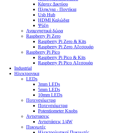
Κάρτες Δικτύου
Πληκ/για - Ποντίκια
Usb Hub
HDMI Καλώδια
Ψύξη
Αναμνηστικά δώρα
Raspberry Pi Zero
Raspberry Pi Zero & Kits
Raspberry Pi Zero Αξεσουάρ
Raspberry Pi Pico
Raspberry Pi Pico & Kits
Raspberry Pi Pico Αξεσουάρ
Industrial
Ηλεκτρονικα
LEDs
3mm LEDs
5mm LEDs
10mm LEDs
Ποτενσιόμετρα
Ποτενσιόμετρα
Potentiometer Knobs
Αντιστασεις
Αντιστάσεις 1/4W
Πυκνωτές
Ηλεκτρολυτικοί Πυκνωτές