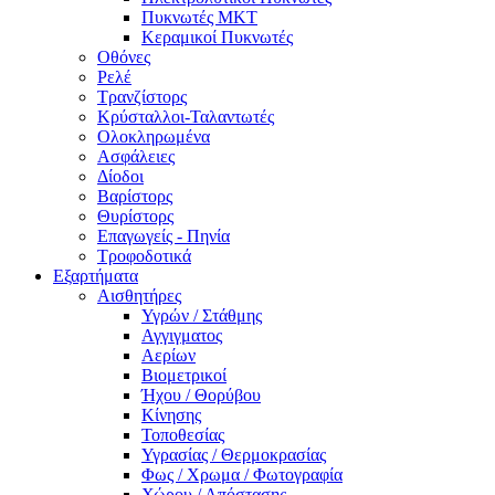
Πυκνωτές MKT
Κεραμικοί Πυκνωτές
Οθόνες
Ρελέ
Τρανζίστορς
Κρύσταλλοι-Ταλαντωτές
Ολοκληρωμένα
Ασφάλειες
Δίοδοι
Βαρίστορς
Θυρίστορς
Επαγωγείς - Πηνία
Τροφοδοτικά
Εξαρτήματα
Αισθητήρες
Υγρών / Στάθμης
Αγγιγματος
Αερίων
Βιομετρικοί
Ήχου / Θορύβου
Κίνησης
Τοποθεσίας
Υγρασίας / Θερμοκρασίας
Φως / Χρωμα / Φωτογραφία
Χώρου / Απόστασης