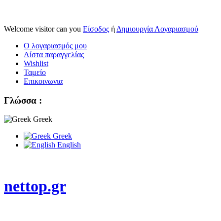
Welcome visitor can you
Είσοδος
ή
Δημιουργία Λογαριασμού
Ο λογαριασμός μου
Λίστα παραγγελίας
Wishlist
Ταμείο
Επικοινωνια
Γλώσσα :
Greek
Greek
English
nettop.gr