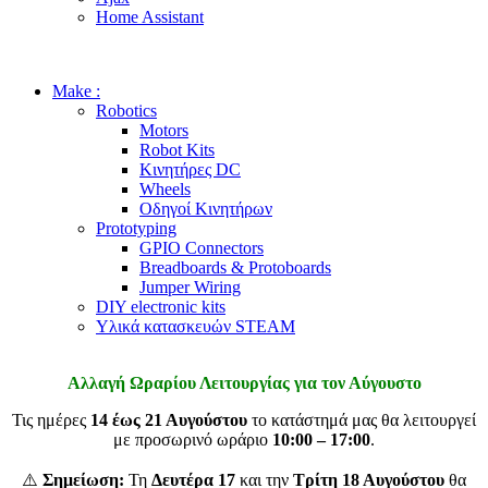
Home Assistant
Make :
Robotics
Motors
Robot Kits
Κινητήρες DC
Wheels
Οδηγοί Κινητήρων
Prototyping
GPIO Connectors
Breadboards & Protoboards
Jumper Wiring
DIY electronic kits
Υλικά κατασκευών STEAM
Αλλαγή Ωραρίου Λειτουργίας για τον Αύγουστο
Τις ημέρες
14 έως 21 Αυγούστου
το κατάστημά μας θα λειτουργεί
με προσωρινό ωράριο
10:00 – 17:00
.
⚠️
Σημείωση:
Τη
Δευτέρα 17
και την
Τρίτη 18 Αυγούστου
θα