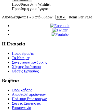
Προσθήκη στην Wishlist
Προσθήκη για σύγκριση
Αποτελέσματα 1 - 8 από 8
Show:
Items Per Page
Η Εταιρεία
Ποιοι είμαστε
Τα Νεα μας
Συνεργασία χονδρικής
Χάρτης Ιστότοπου
Θέσεις Εργασίας
Βοήθεια
Όροι χρήσης
Αποστολή προϊόντων
Πολιτικη Επιστροφων
Συχνές Ερωτήσεις
Επικοινωνία